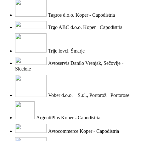
Tagros d.o.o. Koper - Capodistria
Trgo ABC d.o.o. Koper - Capodistria
Trije lovci, Šmarje
Avtoservis Danilo Vrenjak, Sečovlje -
Sicciole
Vober d.o.o. – S.r.l., Portorož - Portorose
ArgentiPlus Koper - Capodistria
Avtocommerce Koper - Capodistria