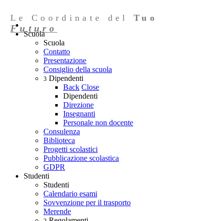
Le Coordinate del
Tuo
Futuro
Scuola
Scuola
Contatto
Presentazione
Consiglio della scuola
Dipendenti
3
Back
Close
Dipendenti
Direzione
Insegnanti
Personale non docente
Consulenza
Biblioteca
Progetti scolastici
Pubblicazione scolastica
GDPR
Studenti
Studenti
Calendario esami
Sovvenzione per il trasporto
Merende
Regolamenti
2