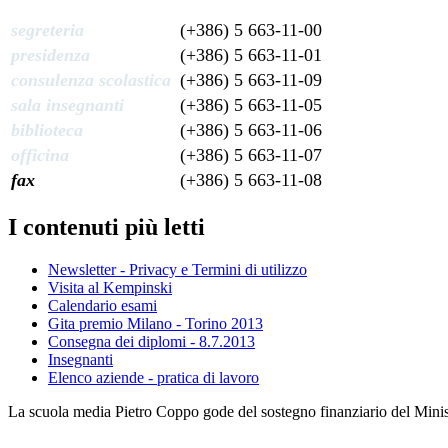
segreteria
(+386) 5 663-11-00
presidenza
(+386) 5 663-11-01
consulenza scolastica
(+386) 5 663-11-09
sala insegnanti
(+386) 5 663-11-05
biblioteca
(+386) 5 663-11-06
officina
(+386) 5 663-11-07
fax
(+386) 5 663-11-08
I contenuti più letti
Newsletter - Privacy e Termini di utilizzo
Visita al Kempinski
Calendario esami
Gita premio Milano - Torino 2013
Consegna dei diplomi - 8.7.2013
Insegnanti
Elenco aziende - pratica di lavoro
La scuola media Pietro Coppo gode del sostegno finanziario del Minister