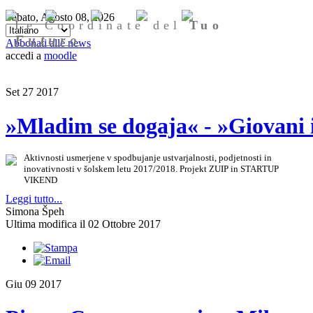
Sabato, Agosto 08, 2026
Le Coordinate del
Tuo
Futuro
Abbonati alle news
accedi a
moodle
Set
27
2017
»Mladim se dogaja« - »Giovani 
Aktivnosti usmerjene v spodbujanje ustvarjalnosti, podjetnosti in
inovativnosti v šolskem letu 2017/2018. Projekt ZUIP in STARTUP
VIKEND
Leggi tutto...
Simona Špeh
Ultima modifica il 02 Ottobre 2017
Giu
09
2017