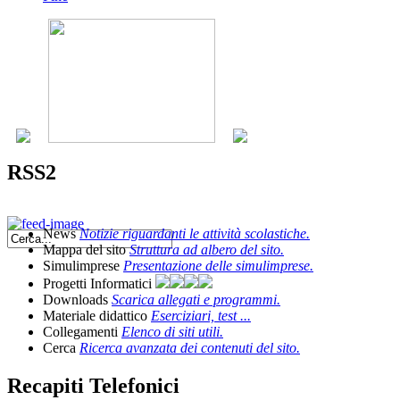
RSS2
News
Notizie riguardanti le attività scolastiche.
Mappa del sito
Struttura ad albero del sito.
Simulimprese
Presentazione delle simulimprese.
Progetti Informatici
Downloads
Scarica allegati e programmi.
Materiale didattico
Eserciziari, test ...
Collegamenti
Elenco di siti utili.
Cerca
Ricerca avanzata dei contenuti del sito.
Recapiti Telefonici