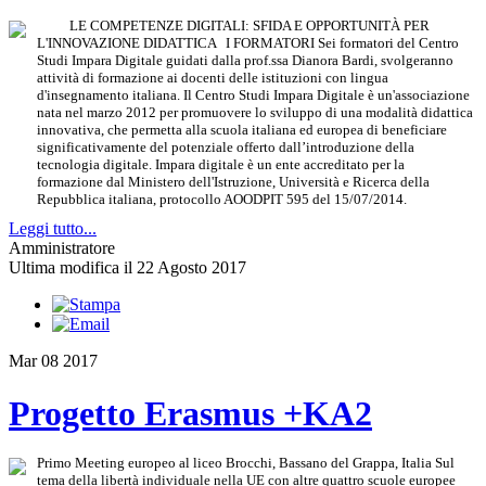
LE COMPETENZE DIGITALI: SFIDA E OPPORTUNITÀ PER
L'INNOVAZIONE DIDATTICA I FORMATORI Sei formatori del Centro
Studi Impara Digitale guidati dalla prof.ssa Dianora Bardi, svolgeranno
attività di formazione ai docenti delle istituzioni con lingua
d'insegnamento italiana. Il Centro Studi Impara Digitale è un'associazione
nata nel marzo 2012 per promuovere lo sviluppo di una modalità didattica
innovativa, che permetta alla scuola italiana ed europea di beneficiare
significativamente del potenziale offerto dall’introduzione della
tecnologia digitale. Impara digitale è un ente accreditato per la
formazione dal Ministero dell'Istruzione, Università e Ricerca della
Repubblica italiana, protocollo AOODPIT 595 del 15/07/2014.
Leggi tutto...
Amministratore
Ultima modifica il 22 Agosto 2017
Mar
08
2017
Progetto Erasmus +KA2
Primo Meeting europeo al liceo Brocchi, Bassano del Grappa, Italia Sul
tema della libertà individuale nella UE con altre quattro scuole europee