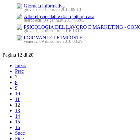
Giornata informativa
giovedì, 02 febbraio 2017 09:10
Alberetti riciclati e dolci fatti in casa
mercoledì, 04 gennaio 2017 08:05
PSICOLOGIA DEL LAVORO E MARKETING - CON
giovedì, 22 dicembre 2016 13:05
I GIOVANI E LE IMPOSTE
venerdì, 09 dicembre 2016 08:29
Pagina 12 di 20
Inizio
Prec
7
8
9
10
11
12
13
14
15
16
Succ
Fine