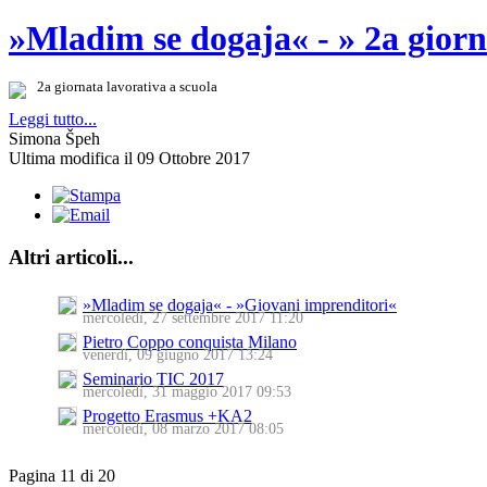
»Mladim se dogaja« - » 2a giorn
2a giornata lavorativa a scuola
Leggi tutto...
Simona Špeh
Ultima modifica il 09 Ottobre 2017
Altri articoli...
»Mladim se dogaja« - »Giovani imprenditori«
mercoledì, 27 settembre 2017 11:20
Pietro Coppo conquista Milano
venerdì, 09 giugno 2017 13:24
Seminario TIC 2017
mercoledì, 31 maggio 2017 09:53
Progetto Erasmus +KA2
mercoledì, 08 marzo 2017 08:05
Pagina 11 di 20