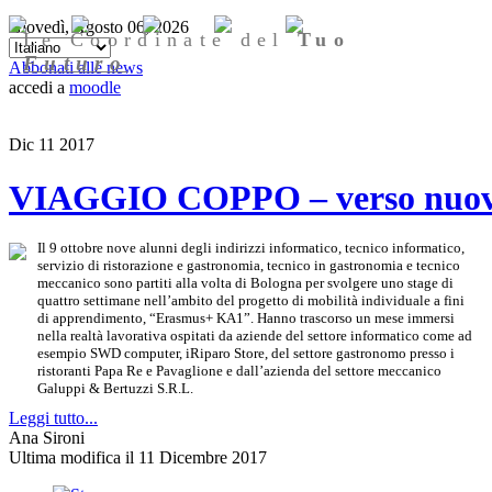
Giovedì, Agosto 06, 2026
Le Coordinate del
Tuo
Futuro
Abbonati alle news
accedi a
moodle
Dic
11
2017
VIAGGIO COPPO – verso nuove
Il 9 ottobre nove alunni degli indirizzi informatico, tecnico informatico,
servizio di ristorazione e gastronomia, tecnico in gastronomia e tecnico
meccanico sono partiti alla volta di Bologna per svolgere uno stage di
quattro settimane nell’ambito del progetto di mobilità individuale a fini
di apprendimento, “Erasmus+ KA1”. Hanno trascorso un mese immersi
nella realtà lavorativa ospitati da aziende del settore informatico come ad
esempio SWD computer, iRiparo Store, del settore gastronomo presso i
ristoranti Papa Re e Pavaglione e dall’azienda del settore meccanico
Galuppi & Bertuzzi S.R.L.
Leggi tutto...
Ana Sironi
Ultima modifica il 11 Dicembre 2017