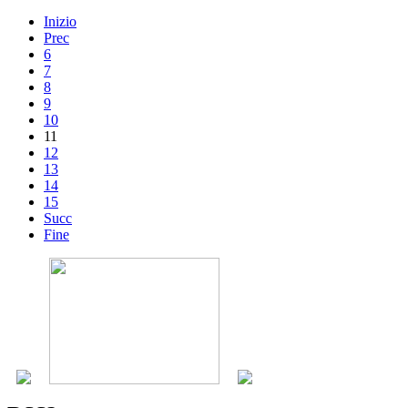
Inizio
Prec
6
7
8
9
10
11
12
13
14
15
Succ
Fine