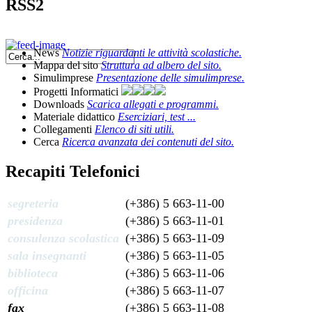
RSS2
News
Notizie riguardanti le attività scolastiche.
Mappa del sito
Struttura ad albero del sito.
Simulimprese
Presentazione delle simulimprese.
Progetti Informatici
Downloads
Scarica allegati e programmi.
Materiale didattico
Eserciziari, test ...
Collegamenti
Elenco di siti utili.
Cerca
Ricerca avanzata dei contenuti del sito.
Recapiti Telefonici
segreteria
(+386) 5 663-11-00
presidenza
(+386) 5 663-11-01
consulenza scolastica
(+386) 5 663-11-09
sala insegnanti
(+386) 5 663-11-05
biblioteca
(+386) 5 663-11-06
officina
(+386) 5 663-11-07
fax
(+386) 5 663-11-08