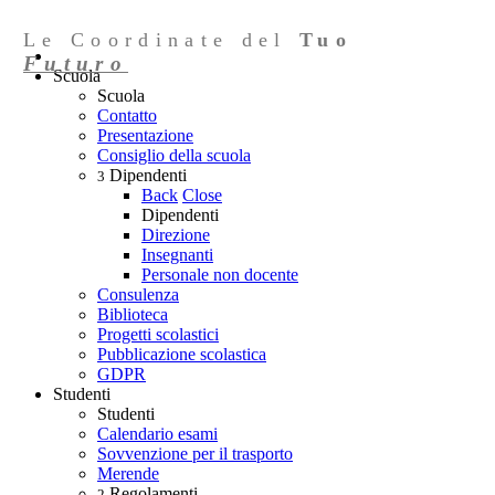
Le Coordinate del
Tuo
Futuro
Scuola
Scuola
Contatto
Presentazione
Consiglio della scuola
Dipendenti
3
Back
Close
Dipendenti
Direzione
Insegnanti
Personale non docente
Consulenza
Biblioteca
Progetti scolastici
Pubblicazione scolastica
GDPR
Studenti
Studenti
Calendario esami
Sovvenzione per il trasporto
Merende
Regolamenti
2