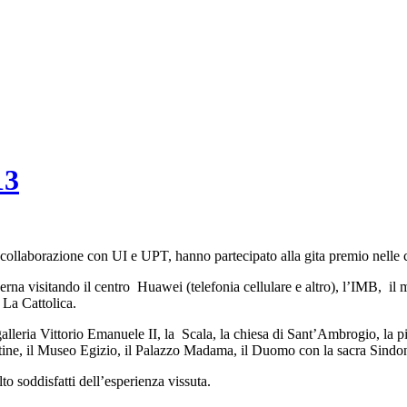
13
n collaborazione con UI e UPT, hanno partecipato alla gita premio nelle c
rna visitando il centro Huawei (telefonia cellulare e altro), l’IMB, il 
 La Cattolica.
galleria Vittorio Emanuele II, la Scala, la chiesa di Sant’Ambrogio, la
atine, il Museo Egizio, il Palazzo Madama, il Duomo con la sacra Sindo
to soddisfatti dell’esperienza vissuta.