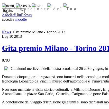
Venerdì, Agosto 07, 2026
Le Coordinate del
Tuo
Futuro
Abbonati alle news
accedi a
moodle
News
Gita premio Milano - Torino 2013
Lug
10
2013
Gita premio Milano - Torino 20
8783
Gli alunni meritevoli della nostra scuola, dal 26 al 30 giugno, i
Durante i cinque giorni i ragazzi si sono immersi nella tecnologia mode
tecnologia Leonardo da Vinci, il museo dell’automobile e l’università
Non sono mancate le visite storico culturali: a Milano il Duomo , la 
Antonelliana, le piazze San Carlo, Castello, Carignano, le porte Pal
A conclusione del viaggio d’istruzione gli alunni si sono dichiarati mol