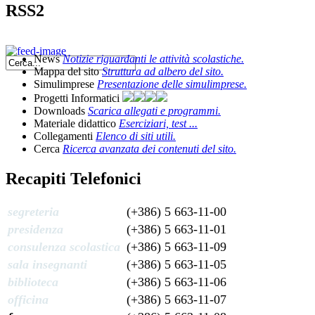
RSS2
News
Notizie riguardanti le attività scolastiche.
Mappa del sito
Struttura ad albero del sito.
Simulimprese
Presentazione delle simulimprese.
Progetti Informatici
Downloads
Scarica allegati e programmi.
Materiale didattico
Eserciziari, test ...
Collegamenti
Elenco di siti utili.
Cerca
Ricerca avanzata dei contenuti del sito.
Recapiti Telefonici
segreteria
(+386) 5 663-11-00
presidenza
(+386) 5 663-11-01
consulenza scolastica
(+386) 5 663-11-09
sala insegnanti
(+386) 5 663-11-05
biblioteca
(+386) 5 663-11-06
officina
(+386) 5 663-11-07