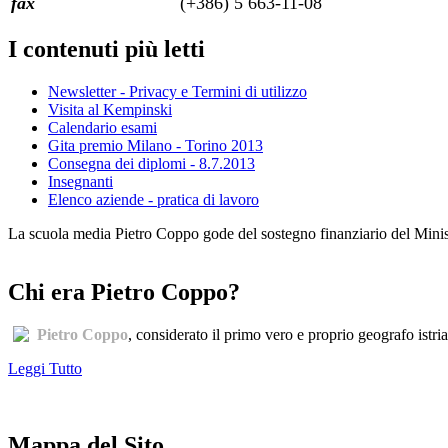
fax
(+386) 5 663-11-08
I contenuti più letti
Newsletter - Privacy e Termini di utilizzo
Visita al Kempinski
Calendario esami
Gita premio Milano - Torino 2013
Consegna dei diplomi - 8.7.2013
Insegnanti
Elenco aziende - pratica di lavoro
La scuola media Pietro Coppo gode del sostegno finanziario del Minister
Chi era Pietro Coppo?
Pietro Coppo
, considerato il primo vero e proprio geografo istri
Leggi Tutto
Mappa del Sito