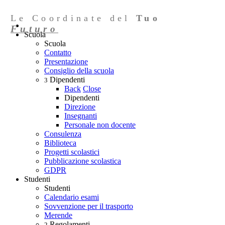
Le Coordinate del
Tuo
Futuro
Scuola
Scuola
Contatto
Presentazione
Consiglio della scuola
Dipendenti
3
Back
Close
Dipendenti
Direzione
Insegnanti
Personale non docente
Consulenza
Biblioteca
Progetti scolastici
Pubblicazione scolastica
GDPR
Studenti
Studenti
Calendario esami
Sovvenzione per il trasporto
Merende
Regolamenti
2