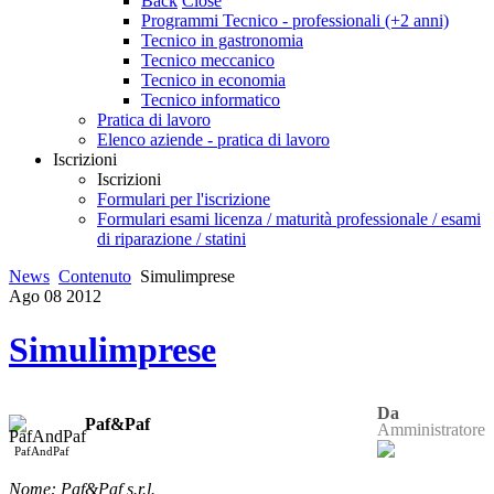
Back
Close
Programmi Tecnico - professionali (+2 anni)
Tecnico in gastronomia
Tecnico meccanico
Tecnico in economia
Tecnico informatico
Pratica di lavoro
Elenco aziende - pratica di lavoro
Iscrizioni
Iscrizioni
Formulari per l'iscrizione
Formulari esami licenza / maturità professionale / esami
di riparazione / statini
News
Contenuto
Simulimprese
Ago
08
2012
Simulimprese
Da
Paf&Paf
Amministratore
PafAndPaf
Nome: Paf&Paf s.r.l.