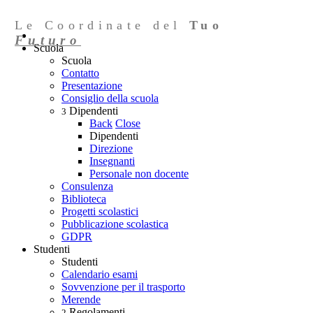
Le Coordinate del
Tuo
Futuro
Scuola
Scuola
Contatto
Presentazione
Consiglio della scuola
Dipendenti
3
Back
Close
Dipendenti
Direzione
Insegnanti
Personale non docente
Consulenza
Biblioteca
Progetti scolastici
Pubblicazione scolastica
GDPR
Studenti
Studenti
Calendario esami
Sovvenzione per il trasporto
Merende
Regolamenti
2