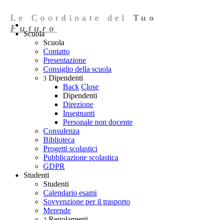
Le Coordinate del
Tuo
Futuro
Scuola
Scuola
Contatto
Presentazione
Consiglio della scuola
Dipendenti
3
Back
Close
Dipendenti
Direzione
Insegnanti
Personale non docente
Consulenza
Biblioteca
Progetti scolastici
Pubblicazione scolastica
GDPR
Studenti
Studenti
Calendario esami
Sovvenzione per il trasporto
Merende
Regolamenti
2