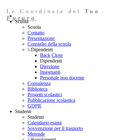
Le Coordinate del
Tuo
Futuro
Scuola
Scuola
Contatto
Presentazione
Consiglio della scuola
Dipendenti
3
Back
Close
Dipendenti
Direzione
Insegnanti
Personale non docente
Consulenza
Biblioteca
Progetti scolastici
Pubblicazione scolastica
GDPR
Studenti
Studenti
Calendario esami
Sovvenzione per il trasporto
Merende
Regolamenti
2