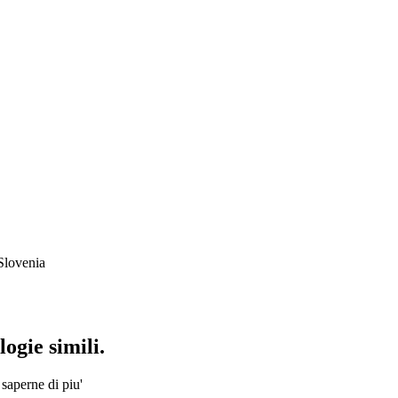
Slovenia
ogie simili.
 saperne di piu'