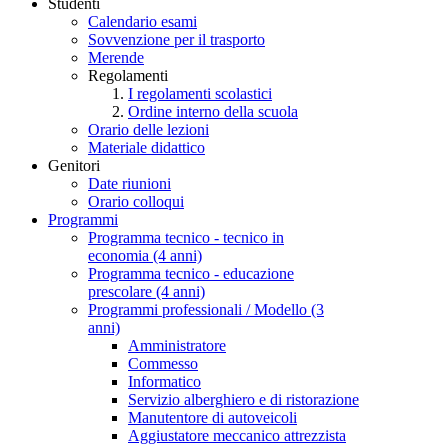
Studenti
Calendario esami
Sovvenzione per il trasporto
Merende
Regolamenti
I regolamenti scolastici
Ordine interno della scuola
Orario delle lezioni
Materiale didattico
Genitori
Date riunioni
Orario colloqui
Programmi
Programma tecnico - tecnico in
economia (4 anni)
Programma tecnico - educazione
prescolare (4 anni)
Programmi professionali / Modello (3
anni)
Amministratore
Commesso
Informatico
Servizio alberghiero e di ristorazione
Manutentore di autoveicoli
Aggiustatore meccanico attrezzista