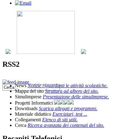
RSS2
News
Notizie riguardanti le attività scolastiche.
Mappa del sito
Struttura ad albero del sito.
Simulimprese
Presentazione delle simulimprese.
Progetti Informatici
Downloads
Scarica allegati e programmi.
Materiale didattico
Eserciziari, test ...
Collegamenti
Elenco di siti utili.
Cerca
Ricerca avanzata dei contenuti del sito.
Recapiti Telefonici