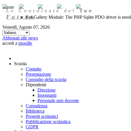
Errore
Le Coordinate del
Tuo
Futuro
RokGallery Module: The PHP Sqlite PDO driver is needed
Venerdì, Agosto 07, 2026
Abbonati alle news
accedi a
moodle
Scuola
Contatto
Presentazione
Consiglio della scuola
Dipendenti
Direzione
Insegnanti
Personale non docente
Consulenza
Biblioteca
Progetti scolastici
Pubblicazione scolastica
GDPR