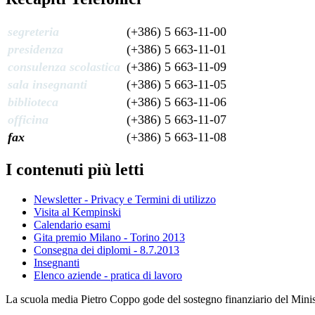
segreteria
(+386) 5 663-11-00
presidenza
(+386) 5 663-11-01
consulenza scolastica
(+386) 5 663-11-09
sala insegnanti
(+386) 5 663-11-05
biblioteca
(+386) 5 663-11-06
officina
(+386) 5 663-11-07
fax
(+386) 5 663-11-08
I contenuti più letti
Newsletter - Privacy e Termini di utilizzo
Visita al Kempinski
Calendario esami
Gita premio Milano - Torino 2013
Consegna dei diplomi - 8.7.2013
Insegnanti
Elenco aziende - pratica di lavoro
La scuola media Pietro Coppo gode del sostegno finanziario del Minister