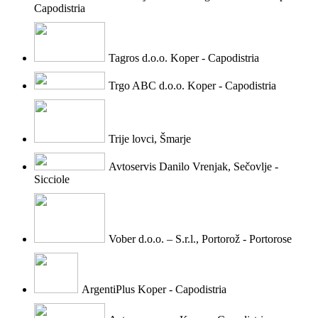
Capodistria
Tagros d.o.o. Koper - Capodistria
Trgo ABC d.o.o. Koper - Capodistria
Trije lovci, Šmarje
Avtoservis Danilo Vrenjak, Sečovlje -
Sicciole
Vober d.o.o. – S.r.l., Portorož - Portorose
ArgentiPlus Koper - Capodistria