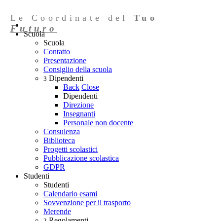
Le Coordinate del
Tuo
Futuro
Scuola
Scuola
Contatto
Presentazione
Consiglio della scuola
Dipendenti
3
Back
Close
Dipendenti
Direzione
Insegnanti
Personale non docente
Consulenza
Biblioteca
Progetti scolastici
Pubblicazione scolastica
GDPR
Studenti
Studenti
Calendario esami
Sovvenzione per il trasporto
Merende
Regolamenti
2