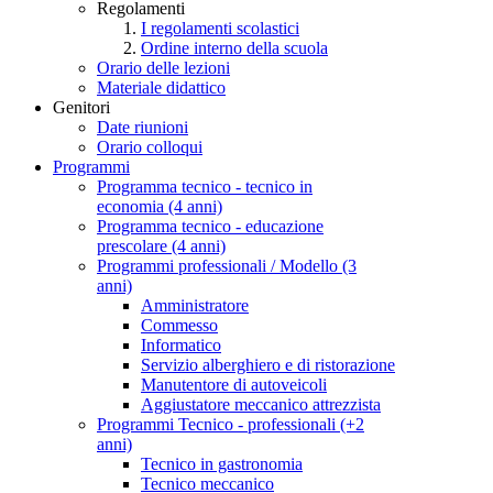
Regolamenti
I regolamenti scolastici
Ordine interno della scuola
Orario delle lezioni
Materiale didattico
Genitori
Date riunioni
Orario colloqui
Programmi
Programma tecnico - tecnico in
economia (4 anni)
Programma tecnico - educazione
prescolare (4 anni)
Programmi professionali / Modello (3
anni)
Amministratore
Commesso
Informatico
Servizio alberghiero e di ristorazione
Manutentore di autoveicoli
Aggiustatore meccanico attrezzista
Programmi Tecnico - professionali (+2
anni)
Tecnico in gastronomia
Tecnico meccanico