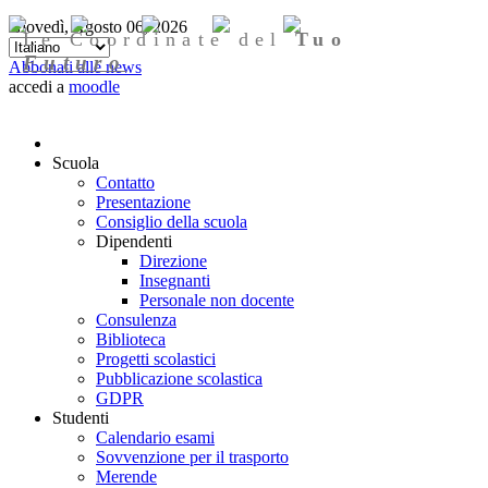
Giovedì, Agosto 06, 2026
Le Coordinate del
Tuo
Futuro
Abbonati alle news
accedi a
moodle
Scuola
Contatto
Presentazione
Consiglio della scuola
Dipendenti
Direzione
Insegnanti
Personale non docente
Consulenza
Biblioteca
Progetti scolastici
Pubblicazione scolastica
GDPR
Studenti
Calendario esami
Sovvenzione per il trasporto
Merende