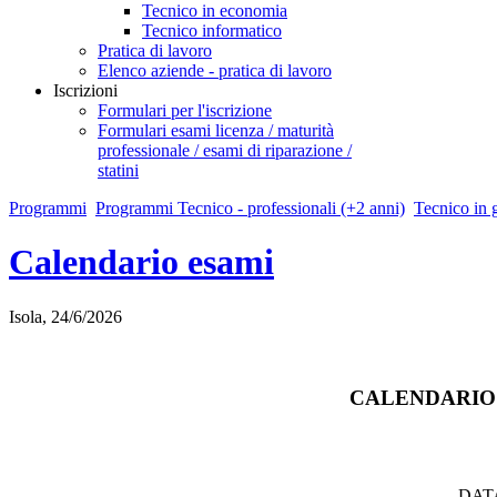
Tecnico in economia
Tecnico informatico
Pratica di lavoro
Elenco aziende - pratica di lavoro
Iscrizioni
Formulari per l'iscrizione
Formulari esami licenza / maturità
professionale / esami di riparazione /
statini
Programmi
Programmi Tecnico - professionali (+2 anni)
Tecnico in 
Calendario esami
Isola, 24/6/2026
CALENDARIO 
DAT