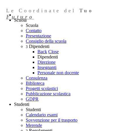
Le Coordinate del
Tuo
Futuro
Scuola
Scuola
Contatto
Presentazione
Consiglio della scuola
Dipendenti
3
Back
Close
Dipendenti
Direzione
Insegnanti
Personale non docente
Consulenza
Biblioteca
Progetti scolastici
Pubblicazione scolastica
GDPR
Studenti
Studenti
Calendario esami
Sovvenzione per il trasporto
Merende
Regolamenti
2