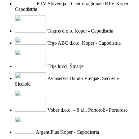
RTV Slovenija – Centro ragionale RTV Koper
Capodistria
Tagros d.o.o. Koper - Capodistria
Trgo ABC d.o.o. Koper - Capodistria
Trije lovci, Šmarje
Avtoservis Danilo Vrenjak, Sečovlje -
Sicciole
Vober d.o.o. – S.r.l., Portorož - Portorose
ArgentiPlus Koper - Capodistria