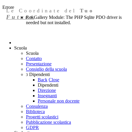
Errore
Le Coordinate del
Tuo
Futuro
RokGallery Module: The PHP Sqlite PDO driver is
needed but not installed.
Scuola
Scuola
Contatto
Presentazione
Consiglio della scuola
Dipendenti
3
Back
Close
Dipendenti
Direzione
Insegnanti
Personale non docente
Consulenza
Biblioteca
Progetti scolastici
Pubblicazione scolastica
GDPR