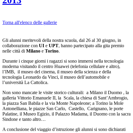
2013
Torna all'elenco delle gallerie
Gli alunni meritevoli della nostra scuola, dal 26 al 30 giugno, in
collaborazione con
UI
e
UPT
, hanno partecipato alla gita premio
nelle città di
Milano
e
Torino
.
Durante i cinque giorni i ragazzi si sono immersi nella tecnologia
moderna visitando il centro Huawei (telefonia cellulare e altro),
l’IMB, il museo del cinema, il museo della scienza e della
tecnologia Leonardo da Vinci, il museo dell’automobile e
l’università La Cattolica.
Non sono mancate le visite storico culturali: a Milano il Duomo , la
galleria Vittorio Emanuele II, la Scala, la chiesa di Sant’Ambrogio,
la piazza San Babila e la via Monte Napoleone; a Torino la Mole
Antonelliana, le piazze San Carlo, Castello, Carignano, le porte
Palatine, il Museo Egizio, il Palazzo Madama, il Duomo con la sacra
Sindone e tanto altro…
A conclusione del viaggio d’istruzione gli alunni si sono dichiarati