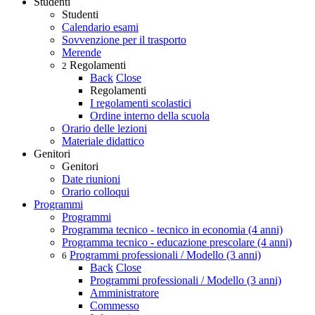
Studenti
Studenti
Calendario esami
Sovvenzione per il trasporto
Merende
Regolamenti
2
Back
Close
Regolamenti
I regolamenti scolastici
Ordine interno della scuola
Orario delle lezioni
Materiale didattico
Genitori
Genitori
Date riunioni
Orario colloqui
Programmi
Programmi
Programma tecnico - tecnico in economia (4 anni)
Programma tecnico - educazione prescolare (4 anni)
Programmi professionali / Modello (3 anni)
6
Back
Close
Programmi professionali / Modello (3 anni)
Amministratore
Commesso