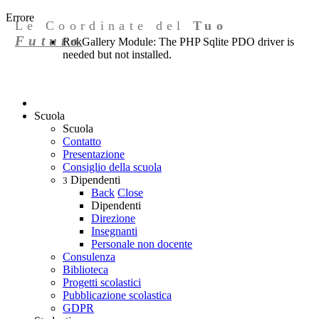
Errore
Le Coordinate del
Tuo
Futuro
RokGallery Module: The PHP Sqlite PDO driver is
needed but not installed.
Scuola
Scuola
Contatto
Presentazione
Consiglio della scuola
Dipendenti
3
Back
Close
Dipendenti
Direzione
Insegnanti
Personale non docente
Consulenza
Biblioteca
Progetti scolastici
Pubblicazione scolastica
GDPR