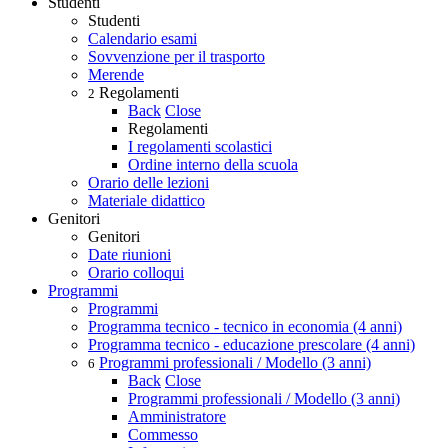
Studenti
Studenti
Calendario esami
Sovvenzione per il trasporto
Merende
Regolamenti
2
Back
Close
Regolamenti
I regolamenti scolastici
Ordine interno della scuola
Orario delle lezioni
Materiale didattico
Genitori
Genitori
Date riunioni
Orario colloqui
Programmi
Programmi
Programma tecnico - tecnico in economia (4 anni)
Programma tecnico - educazione prescolare (4 anni)
Programmi professionali / Modello (3 anni)
6
Back
Close
Programmi professionali / Modello (3 anni)
Amministratore
Commesso