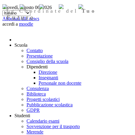
Giovedì, Agosto 06, 2026
Le Coordinate del
Tuo
Futuro
Abbonati alle news
accedi a
moodle
Scuola
Contatto
Presentazione
Consiglio della scuola
Dipendenti
Direzione
Insegnanti
Personale non docente
Consulenza
Biblioteca
Progetti scolastici
Pubblicazione scolastica
GDPR
Studenti
Calendario esami
Sovvenzione per il trasporto
Merende