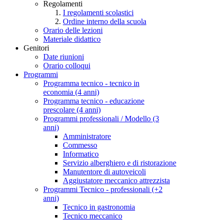
Regolamenti
I regolamenti scolastici
Ordine interno della scuola
Orario delle lezioni
Materiale didattico
Genitori
Date riunioni
Orario colloqui
Programmi
Programma tecnico - tecnico in
economia (4 anni)
Programma tecnico - educazione
prescolare (4 anni)
Programmi professionali / Modello (3
anni)
Amministratore
Commesso
Informatico
Servizio alberghiero e di ristorazione
Manutentore di autoveicoli
Aggiustatore meccanico attrezzista
Programmi Tecnico - professionali (+2
anni)
Tecnico in gastronomia
Tecnico meccanico