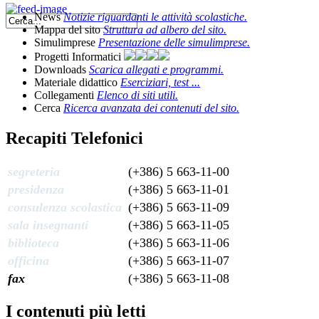
News
Notizie riguardanti le attività scolastiche.
Mappa del sito
Struttura ad albero del sito.
Simulimprese
Presentazione delle simulimprese.
Progetti Informatici
Downloads
Scarica allegati e programmi.
Materiale didattico
Eserciziari, test ...
Collegamenti
Elenco di siti utili.
Cerca
Ricerca avanzata dei contenuti del sito.
Recapiti Telefonici
segreteria
(+386) 5 663-11-00
presidenza
(+386) 5 663-11-01
consulenza scolastica
(+386) 5 663-11-09
sala insegnanti
(+386) 5 663-11-05
biblioteca
(+386) 5 663-11-06
officina
(+386) 5 663-11-07
fax
(+386) 5 663-11-08
I contenuti più letti