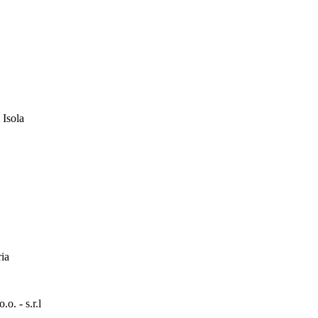
 Isola
ia
. - s.r.l