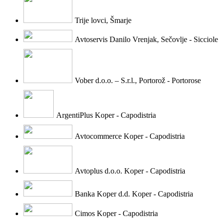
Trije lovci, Šmarje
Avtoservis Danilo Vrenjak, Sečovlje - Sicciole
Vober d.o.o. – S.r.l., Portorož - Portorose
ArgentiPlus Koper - Capodistria
Avtocommerce Koper - Capodistria
Avtoplus d.o.o. Koper - Capodistria
Banka Koper d.d. Koper - Capodistria
Cimos Koper - Capodistria