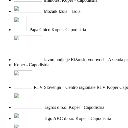
Mlinotest Koper - Capodistria
Mozaik Izola – Isola
Papa Chico Koper- Capodistria
Javno podjetje Rižanski vodovod – Azienda p
Koper - Capodistria
RTV Slovenija – Centro ragionale RTV Koper Capo
Tagros d.o.o. Koper - Capodistria
Trgo ABC d.o.o. Koper - Capodistria