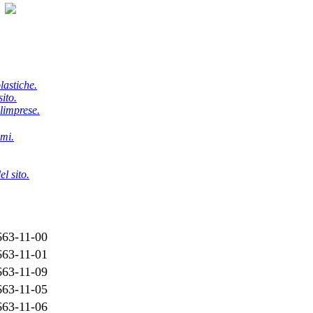
olastiche.
sito.
limprese.
mmi.
l sito.
663-11-00
663-11-01
663-11-09
663-11-05
663-11-06