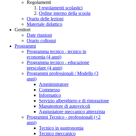
Regolamenti
I regolamenti scolastici
Ordine interno della scuola
Orario delle lezioni
Materiale didattico
Genitori
Date riunioni
Orario colloqui
Programmi
Programma tecnico - tecnico in
economia (4 anni)
Programma tecnico - educazione
prescolare (4 anni)
Programmi professionali / Modello (3
anni)
Amministratore
Commesso
Informatico
Servizio alberghiero e di ristorazione
Manutentore di autoveicoli
Aggiustatore meccanico attrezzista
Programmi Tecnico - professionali (+2
anni)
Tecnico in gastronomia
Tecnico meccanico