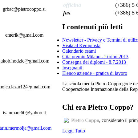
officina
(+386) 5 
grbac@pietrocoppo.si
fax
(+386) 5 
I contenuti più letti
emerik@gmail.com
Newsletter - Privacy e Termini di utili
Visita al Kempinski
Calendario esami
Gita premio Milano - Torino 2013
jakob.hodzic@gmail.com
Consegna dei diplomi - 8.7.2013
Insegnanti
Elenco aziende - pratica di lavoro
La scuola media Pietro Coppo gode del s
mojca.lazar12@gmail.com
Cooperazione Internazionale della Repub
Chi era Pietro Coppo?
ivanmarc60@yahoo.it
Pietro Coppo
, considerato il pri
arin.mermolja@gmail.com
Leggi Tutto