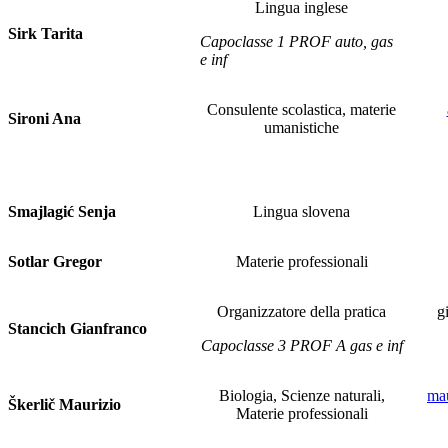
Lingua inglese
Sirk Tarita
Capoclasse 1 PROF auto, gas
e inf
Consulente scolastica, materie
Sironi Ana
umanistiche
Smajlagić Senja
Lingua slovena
Sotlar Gregor
Materie professionali
Organizzatore della pratica
g
Stancich Gianfranco
Capoclasse 3 PROF A gas e inf
Biologia, Scienze naturali,
mau
Škerlič Maurizio
Materie professionali