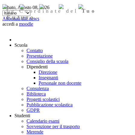
Sabato, Agosto 08, 2026
Le Coordinate del
Tuo
Futuro
Abbonati alle news
accedi a
moodle
Scuola
Contatto
Presentazione
Consiglio della scuola
Dipendenti
Direzione
Insegnanti
Personale non docente
Consulenza
Biblioteca
Progetti scolastici
Pubblicazione scolastica
GDPR
Studenti
Calendario esami
Sovvenzione per il trasporto
Merende