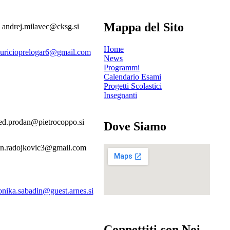
Mappa del Sito
andrej.milavec@cksg.si
Home
uricioprelogar6@gmail.com
News
Programmi
Calendario Esami
Progetti Scolastici
Insegnanti
ed.prodan@pietrocoppo.si
Dove Siamo
an.radojkovic3@gmail.com
onika.sabadin@guest.arnes.si
Connettiti con Noi