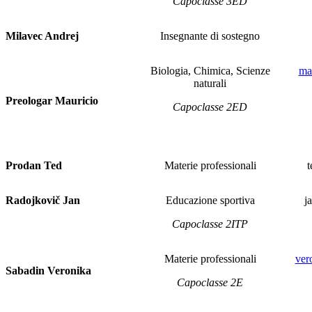
Capoclasse 3ED
Milavec Andrej
Insegnante di sostegno
Biologia, Chimica, Scienze
ma
naturali
Preologar Mauricio
Capoclasse 2ED
Prodan Ted
Materie professionali
t
Radojkovič Jan
Educazione sportiva
j
Capoclasse 2ITP
Materie professionali
ver
Sabadin Veronika
Capoclasse 2E