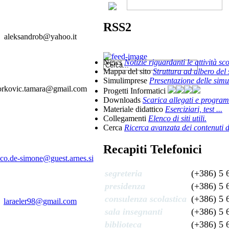
RSS2
aleksandrob@yahoo.it
News
Notizie riguardanti le attività sc
Mappa del sito
Struttura ad albero del 
Simulimprese
Presentazione delle simu
orkovic.tamara@gmail.com
Progetti Informatici
Downloads
Scarica allegati e progra
Materiale didattico
Eserciziari, test ...
Collegamenti
Elenco di siti utili.
Cerca
Ricerca avanzata dei contenuti de
Recapiti Telefonici
nco.de-simone@guest.arnes.si
segreteria
(+386) 5 
presidenza
(+386) 5 
consulenza scolastica
(+386) 5 
laraeler98@gmail.com
sala insegnanti
(+386) 5 
biblioteca
(+386) 5 