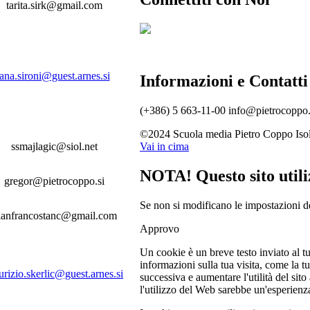
tarita.sirk@gmail.com
ana.sironi@guest.arnes.si
Informazioni e Contatti
(+386) 5 663-11-00
info@pietrocoppo.
©2024 Scuola media Pietro Coppo Iso
ssmajlagic@siol.net
Vai in cima
NOTA! Questo sito utiliz
gregor@pietrocoppo.si
Se non si modificano le impostazioni de
ianfrancostanc@gmail.com
Approvo
Un cookie è un breve testo inviato al t
informazioni sulla tua visita, come la tu
rizio.skerlic@guest.arnes.si
successiva e aumentare l'utilità del sit
l'utilizzo del Web sarebbe un'esperienza