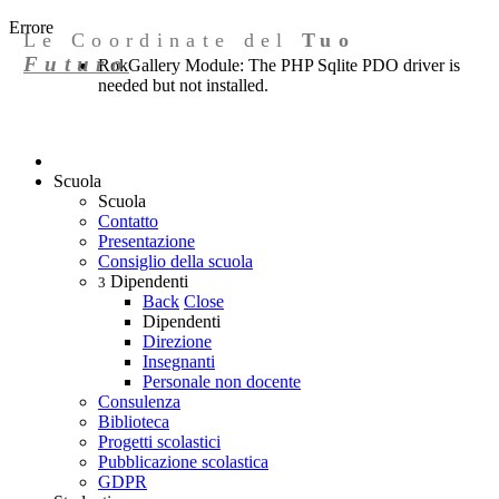
Errore
Le Coordinate del
Tuo
Futuro
RokGallery Module: The PHP Sqlite PDO driver is
needed but not installed.
Scuola
Scuola
Contatto
Presentazione
Consiglio della scuola
Dipendenti
3
Back
Close
Dipendenti
Direzione
Insegnanti
Personale non docente
Consulenza
Biblioteca
Progetti scolastici
Pubblicazione scolastica
GDPR