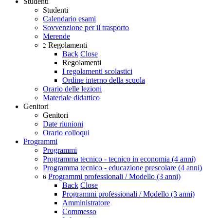
Studenti
Studenti
Calendario esami
Sovvenzione per il trasporto
Merende
Regolamenti
2
Back
Close
Regolamenti
I regolamenti scolastici
Ordine interno della scuola
Orario delle lezioni
Materiale didattico
Genitori
Genitori
Date riunioni
Orario colloqui
Programmi
Programmi
Programma tecnico - tecnico in economia (4 anni)
Programma tecnico - educazione prescolare (4 anni)
Programmi professionali / Modello (3 anni)
6
Back
Close
Programmi professionali / Modello (3 anni)
Amministratore
Commesso