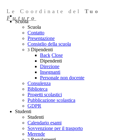
Le Coordinate del
Tuo
Futuro
Scuola
Scuola
Contatto
Presentazione
Consiglio della scuola
Dipendenti
3
Back
Close
Dipendenti
Direzione
Insegnanti
Personale non docente
Consulenza
Biblioteca
Progetti scolastici
Pubblicazione scolastica
GDPR
Studenti
Studenti
Calendario esami
Sovvenzione per il trasporto
Merende
Regolamenti
2