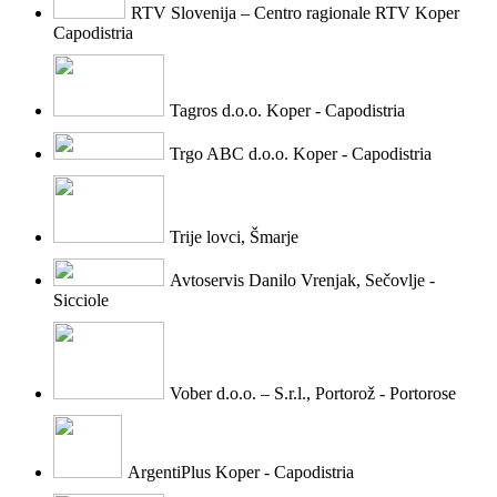
RTV Slovenija – Centro ragionale RTV Koper
Capodistria
Tagros d.o.o. Koper - Capodistria
Trgo ABC d.o.o. Koper - Capodistria
Trije lovci, Šmarje
Avtoservis Danilo Vrenjak, Sečovlje -
Sicciole
Vober d.o.o. – S.r.l., Portorož - Portorose
ArgentiPlus Koper - Capodistria