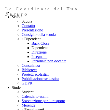
Le Coordinate del
Tuo
Futuro
Scuola
Scuola
Contatto
Presentazione
Consiglio della scuola
Dipendenti
3
Back
Close
Dipendenti
Direzione
Insegnanti
Personale non docente
Consulenza
Biblioteca
Progetti scolastici
Pubblicazione scolastica
GDPR
Studenti
Studenti
Calendario esami
Sovvenzione per il trasporto
Merende
Regolamenti
2