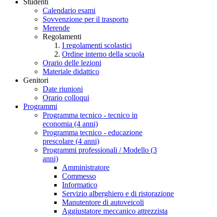
Studenti
Calendario esami
Sovvenzione per il trasporto
Merende
Regolamenti
I regolamenti scolastici
Ordine interno della scuola
Orario delle lezioni
Materiale didattico
Genitori
Date riunioni
Orario colloqui
Programmi
Programma tecnico - tecnico in
economia (4 anni)
Programma tecnico - educazione
prescolare (4 anni)
Programmi professionali / Modello (3
anni)
Amministratore
Commesso
Informatico
Servizio alberghiero e di ristorazione
Manutentore di autoveicoli
Aggiustatore meccanico attrezzista