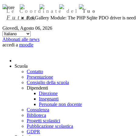
Errore
Le Coordinate del
Tuo
Futuro
RokGallery Module: The PHP Sqlite PDO driver is needed
Giovedì, Agosto 06, 2026
Abbonati alle news
accedi a
moodle
Scuola
Contatto
Presentazione
Consiglio della scuola
Dipendenti
Direzione
Insegnanti
Personale non docente
Consulenza
Biblioteca
Progetti scolastici
Pubblicazione scolastica
GDPR