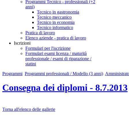
Programmi Tecnico - professionali (+2
anni)
Tecnico in gastronomia
Tecnico meccanico
Tecnico in economia
Tecnico informatico
Pratica di lavoro
Elenco aziende - pratica di lavoro
Iscrizioni
Formulari per l'iscrizione
Formulari esami licenza / maturità
professionale / esami di riparazione /
statini
Programmi
Programmi professionali / Modello (3 anni)
Amministrat
Consegna dei diplomi - 8.7.2013
Torna all'elenco delle gallerie