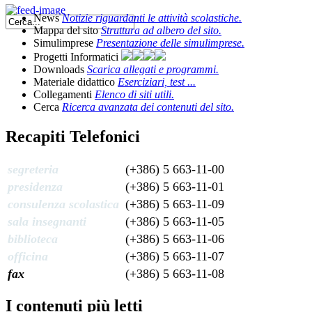
News
Notizie riguardanti le attività scolastiche.
Mappa del sito
Struttura ad albero del sito.
Simulimprese
Presentazione delle simulimprese.
Progetti Informatici
Downloads
Scarica allegati e programmi.
Materiale didattico
Eserciziari, test ...
Collegamenti
Elenco di siti utili.
Cerca
Ricerca avanzata dei contenuti del sito.
Recapiti Telefonici
segreteria
(+386) 5 663-11-00
presidenza
(+386) 5 663-11-01
consulenza scolastica
(+386) 5 663-11-09
sala insegnanti
(+386) 5 663-11-05
biblioteca
(+386) 5 663-11-06
officina
(+386) 5 663-11-07
fax
(+386) 5 663-11-08
I contenuti più letti