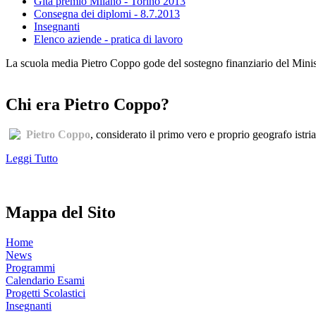
Gita premio Milano - Torino 2013
Consegna dei diplomi - 8.7.2013
Insegnanti
Elenco aziende - pratica di lavoro
La scuola media Pietro Coppo gode del sostegno finanziario del Minister
Chi era Pietro Coppo?
Pietro Coppo
, considerato il primo vero e proprio geografo istri
Leggi Tutto
Mappa del Sito
Home
News
Programmi
Calendario Esami
Progetti Scolastici
Insegnanti