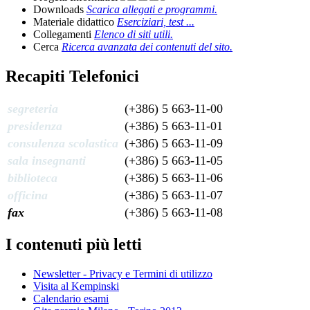
Downloads
Scarica allegati e programmi.
Materiale didattico
Eserciziari, test ...
Collegamenti
Elenco di siti utili.
Cerca
Ricerca avanzata dei contenuti del sito.
Recapiti Telefonici
segreteria
(+386) 5 663-11-00
presidenza
(+386) 5 663-11-01
consulenza scolastica
(+386) 5 663-11-09
sala insegnanti
(+386) 5 663-11-05
biblioteca
(+386) 5 663-11-06
officina
(+386) 5 663-11-07
fax
(+386) 5 663-11-08
I contenuti più letti
Newsletter - Privacy e Termini di utilizzo
Visita al Kempinski
Calendario esami