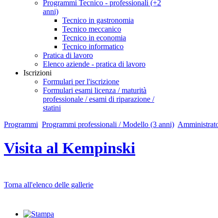
Programmi Tecnico - professionali (+2
anni)
Tecnico in gastronomia
Tecnico meccanico
Tecnico in economia
Tecnico informatico
Pratica di lavoro
Elenco aziende - pratica di lavoro
Iscrizioni
Formulari per l'iscrizione
Formulari esami licenza / maturità
professionale / esami di riparazione /
statini
Programmi
Programmi professionali / Modello (3 anni)
Amministrat
Visita al Kempinski
Torna all'elenco delle gallerie