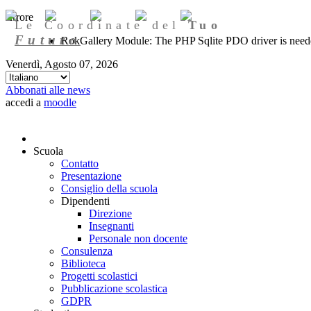
Errore
Le Coordinate del
Tuo
Futuro
RokGallery Module: The PHP Sqlite PDO driver is needed
Venerdì, Agosto 07, 2026
Abbonati alle news
accedi a
moodle
Scuola
Contatto
Presentazione
Consiglio della scuola
Dipendenti
Direzione
Insegnanti
Personale non docente
Consulenza
Biblioteca
Progetti scolastici
Pubblicazione scolastica
GDPR