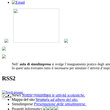
Nell’
aula di simulimpresa
si svolge l’insegnamento pratico degli amm
In quest’aula troviamo tutto il necessario per simulare l’attività d’impr
RSS2
News
Notizie riguardanti le attività scolastiche.
Mappa del sito
Struttura ad albero del sito.
Simulimprese
Presentazione delle simulimprese.
Progetti Informatici