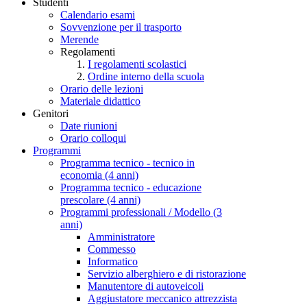
Studenti
Calendario esami
Sovvenzione per il trasporto
Merende
Regolamenti
I regolamenti scolastici
Ordine interno della scuola
Orario delle lezioni
Materiale didattico
Genitori
Date riunioni
Orario colloqui
Programmi
Programma tecnico - tecnico in
economia (4 anni)
Programma tecnico - educazione
prescolare (4 anni)
Programmi professionali / Modello (3
anni)
Amministratore
Commesso
Informatico
Servizio alberghiero e di ristorazione
Manutentore di autoveicoli
Aggiustatore meccanico attrezzista